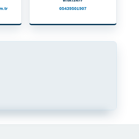
WHATSAPP
m.tr
05439501907