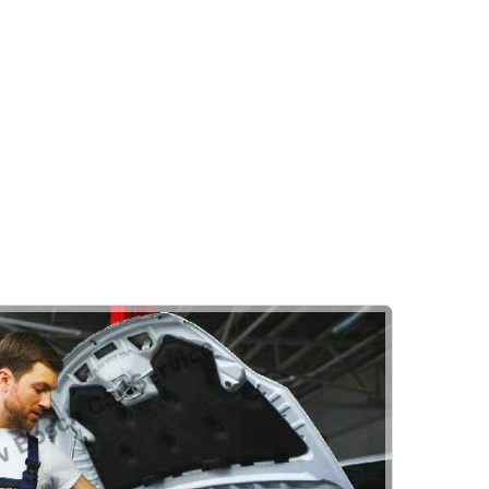
Akü
Akülerde Garanti
Akü Kontrolü
Öztuğra Otomotiv
Kaporta
Rehber
Pasta Cila
Göçük Düzeltme
Kaporta Boya
Boya Koruma