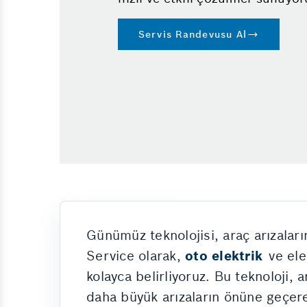
Vale
Yol Yardım
Servis Randevusu Al
Oto Check Up
Günümüz teknolojisi, araç arızaların
Service olarak,
oto elektrik
ve elek
kolayca belirliyoruz. Bu teknoloji,
daha büyük arızaların önüne geçere