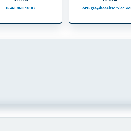
TELEFON
E-POSTA
0543 950 19 07
oztugra@boschservice.co